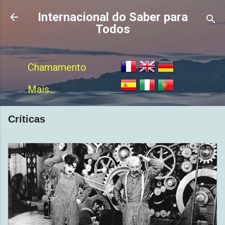
Accéder au contenu principal
Internacional do Saber para
Todos
Chamamento
Mais...
Críticas