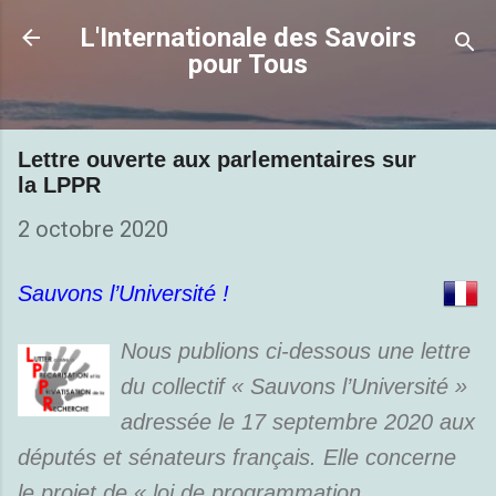
Accéder au contenu principal
L'Internationale des Savoirs
pour Tous
Lettre ouverte aux parlementaires sur
la LPPR
2 octobre 2020
Sauvons l’Université !
Nous publions ci-dessous une lettre
du collectif « Sauvons l’Université »
adressée le 17 septembre 2020 aux
députés et sénateurs français. Elle concerne
le projet de « loi de programmation